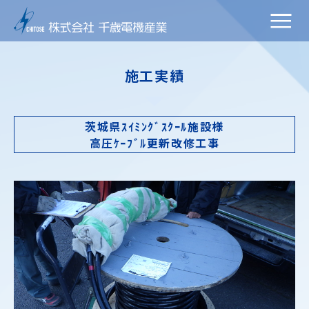
施工実績
茨城県ｽｲﾐﾝｸﾞｽｸｰﾙ施設様
高圧ｹｰﾌﾞﾙ更新改修工事